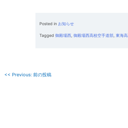
Posted in
お知らせ
Tagged
御殿場西
,
御殿場西高校空手道部
,
東海高
投
<< Previous: 前の投稿
稿
ナ
ビ
ゲ
ー