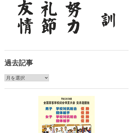
過去記事
過
去
記
事