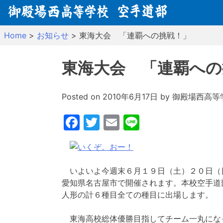
Skip
to
content
Home
>
お知らせ
>
東海大会 「連覇への挑戦！」
東海大会 「連覇への
Posted on
2010年6月17日
by
御殿場西高等
Facebook
Twitter
Email
Line
いよいよ今週末６月１９日（土）２０日（
愛知県名古屋市で開催されます。本校空手道
人形の計６種目全ての種目に出場します。
東海高校総体優勝目指してチーム一丸にな