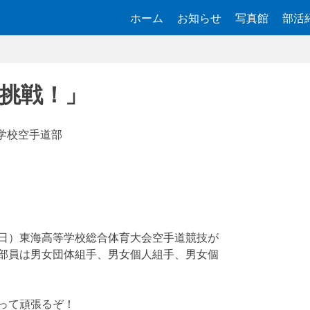
ホーム
お知らせ
写真館
部活
挑戦！」
学校空手道部
日）東海高等学校総合体育大会空手道競技が
部員は男女団体組手、男女個人組手、男女個
って頑張るぞ！