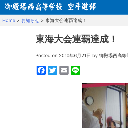
Skip
to
content
Home
>
お知らせ
>
東海大会連覇達成！
東海大会連覇達成！
Posted on
2010年6月21日
by
御殿場西高等
Facebook
Twitter
Email
Line