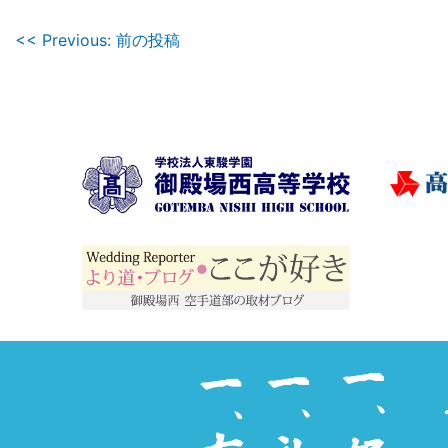
投
<< Previous: 前の投稿
稿
ナ
ビ
ゲ
ー
シ
ョ
ン