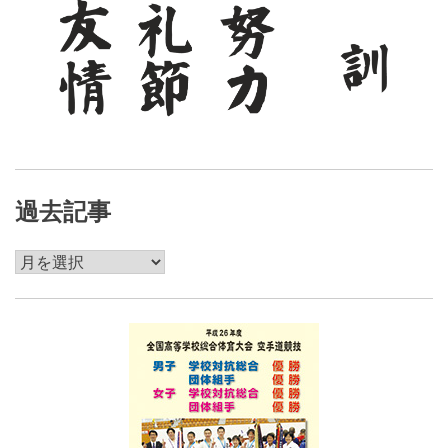
過去記事
過
去
記
事