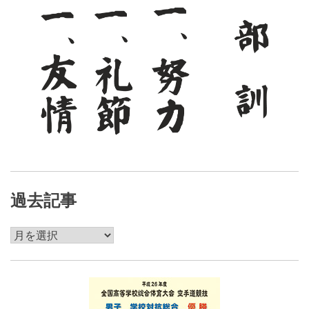
ン
過去記事
過
去
記
事