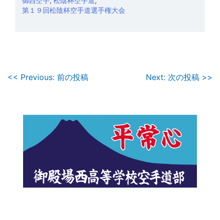
御西空手
,
松陰杯空手道
,
第１９回松陰杯空手道選手権大会
投
<< Previous: 前の投稿
Next: 次の投稿 >>
稿
ナ
ビ
ゲ
ー
シ
ョ