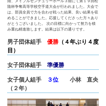
階、メイプルセンチュリーホール３階にて第１９回松
陰杯争奪高等学校空手道大会が行われました。大会で
は、部員全員で力を合わせ戦った結果、良い結果を収
めることができました。応援してくださった方々あり
がとうございました。 次の目標に向かって努力を積
み重ね精進致します。結果は以下の通りです。
男子団体組手
優勝
（４年ぶり４度
目）
女子団体組手
準優勝
女子個人組手
３位
小林 直央
（２年）