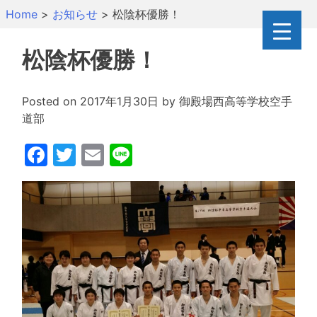
Skip
Home
>
お知らせ
>
松陰杯優勝！
to
content
松陰杯優勝！
Posted on
2017年1月30日
by
御殿場西高等学校空手
道部
Facebook
Twitter
Email
Line