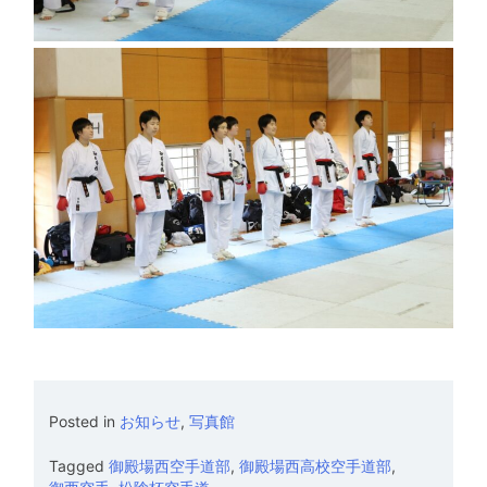
Posted in
お知らせ
,
写真館
Tagged
御殿場西空手道部
,
御殿場西高校空手道部
,