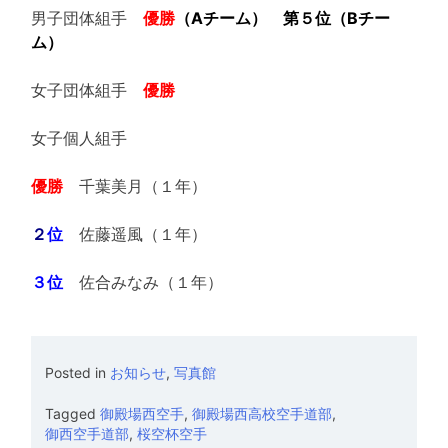
男子団体組手
優勝
（Aチーム）
第５位（Bチー
ム）
女子団体組手
優勝
女子個人組手
優勝
千葉美月（１年）
２
位
佐藤遥風（１年）
３位
佐合みなみ（１年）
Posted in
お知らせ
,
写真館
Tagged
御殿場西空手
,
御殿場西高校空手道部
,
御西空手道部
,
桜空杯空手