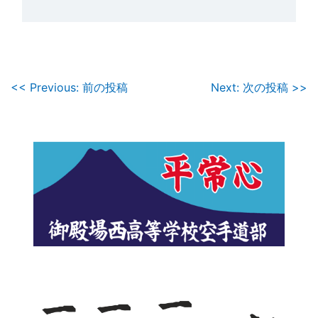
投
<< Previous: 前の投稿
Next: 次の投稿 >>
稿
ナ
ビ
ゲ
ー
シ
ョ
ン