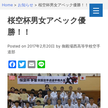
Skip
Home
>
お知らせ
>
桜空杯男女アベック優勝！！
to
content
桜空杯男女アベック優
勝！！
Posted on
2017年2月20日
by
御殿場西高等学校空手
道部
Facebook
Twitter
Email
Line