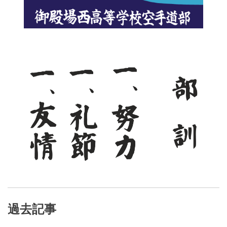
ー
シ
ョ
ン
過去記事