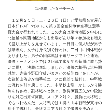
準優勝した女子チーム
１２月２５日（土）２６日（日）と愛知県名古屋市
日本ｶﾞｲｼｽﾎﾟｰﾂｾﾝﾀｰにて第６回金鯱杯争奪空手道選手
権大会が行われました。この大会は東海地区を中心に
北信越や関西地区からも出場があり年々参加校も増え
て盛り上がりを見せています。一日目に個人戦が男子
は階級別、女子は身長別で行われ、二日目に団体戦が
ありました。男子の団体戦は予選リーグで１位通過。
決勝トーナメントでは２回戦で常葉学園菊川に勝ち勢
いに乗り、決勝に進出しました。決勝の相手は浜松開
誠館。先鋒小野田守徒がまさかの反則負けをしたが、
次鋒杉山侑史が相手校エースに僅差で勝利し、中堅戦
に流れを引き戻しました。中堅秋山龍一がしっかり勝
利をおさめ、副将戦へと繋ぐ。副将伊藤広矢が中段蹴
りを対応出来ず悔敗。スコア２対２。勝負は大将戦ま
でもつれ込んだ。大将戦では主将の山本智哉が貫禄の
組手で勝利し、最終スコア３対２で優勝を決めまし