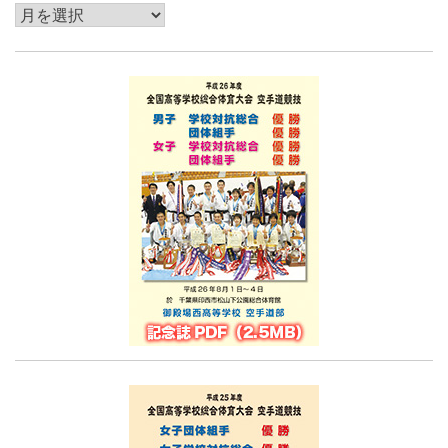
過
去
記
事