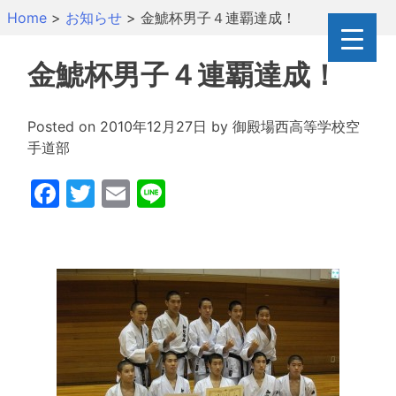
Skip
Home
>
お知らせ
>
金鯱杯男子４連覇達成！
to
content
金鯱杯男子４連覇達成！
Posted on
2010年12月27日
by
御殿場西高等学校空
手道部
Facebook
Twitter
Email
Line