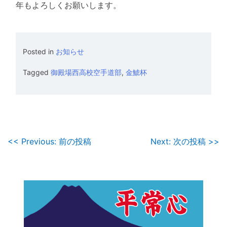
年もよろしくお願いします。
Posted in
お知らせ
Tagged
御殿場西高校空手道部
,
金鯱杯
投
<< Previous: 前の投稿
Next: 次の投稿 >>
稿
ナ
ビ
ゲ