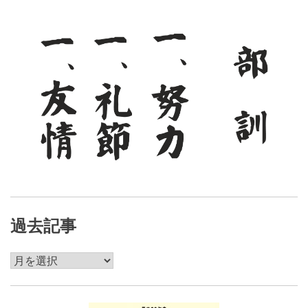
ョ
ン
過去記事
過
去
記