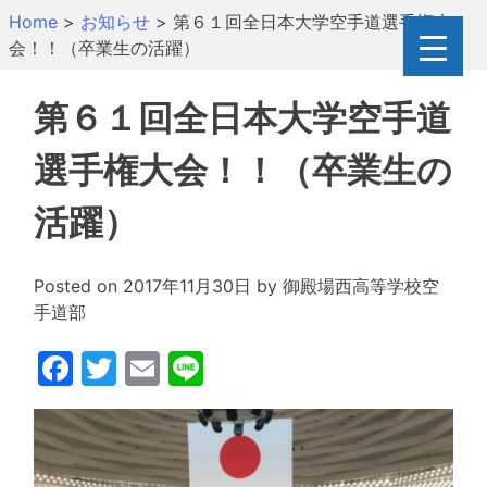
Skip
Home
>
お知らせ
>
第６１回全日本大学空手道選手権大
to
会！！（卒業生の活躍）
content
第６１回全日本大学空手道
選手権大会！！（卒業生の
活躍）
Posted on
2017年11月30日
by
御殿場西高等学校空
手道部
Facebook
Twitter
Email
Line