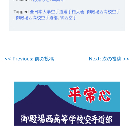
Tagged
全日本大学空手道選手権大会
,
御殿場西高校空手
,
御殿場西高校空手道部
,
御西空手
投
<< Previous: 前の投稿
Next: 次の投稿 >>
稿
ナ
ビ
ゲ
ー
シ