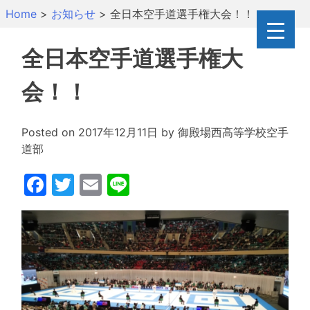
Skip
Home
>
お知らせ
>
全日本空手道選手権大会！！
to
content
全日本空手道選手権大
会！！
Posted on
2017年12月11日
by
御殿場西高等学校空手
道部
Facebook
Twitter
Email
Line