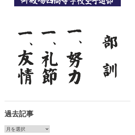
シ
ョ
ン
過去記事
過