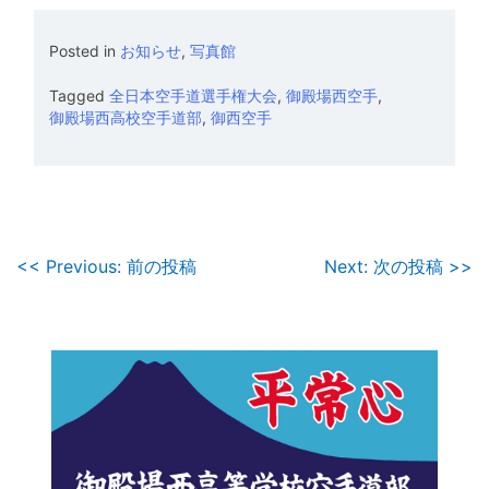
Posted in
お知らせ
,
写真館
Tagged
全日本空手道選手権大会
,
御殿場西空手
,
御殿場西高校空手道部
,
御西空手
投
<< Previous: 前の投稿
Next: 次の投稿 >>
稿
ナ
ビ
ゲ
ー