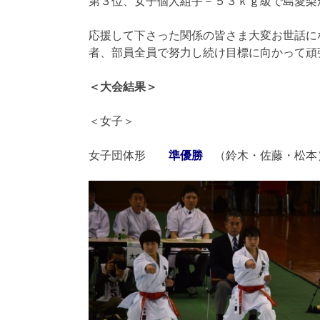
第３位、女子個人組手－５３ｋｇ級で島愛梨
応援して下さった関係の皆さま大変お世話に
者、部員全員で努力し続け目標に向かって頑
＜大会結果＞
＜女子＞
女子団体形
準優勝
（鈴木・佐藤・松本