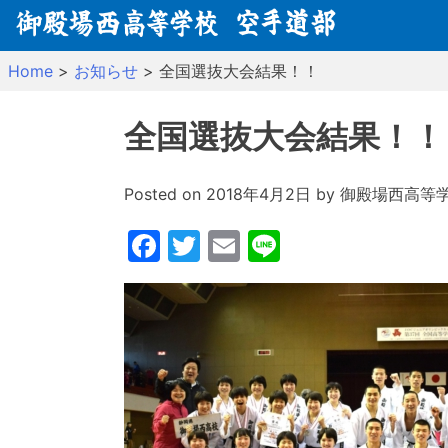
Skip
to
content
Home
>
お知らせ
>
全国選抜大会結果！！
全国選抜大会結果！！
Posted on
2018年4月2日
by
御殿場西高等
Facebook
Twitter
Email
Line