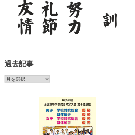
過去記事
過
去
記
事