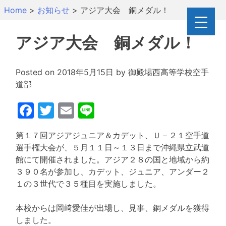
Skip
Home
>
お知らせ
>
アジア大会 銅メダル！
to
content
アジア大会 銅メダル！
Posted on
2018年5月15日
by
御殿場西高等学校空手
道部
Facebook
Twitter
Email
Line
第１７回アジアジュニア＆カデット、Ｕ－２１空手道
選手権大会が、５月１１日～１３日まで沖縄県立武道
館にて開催されました。アジア２８の国と地域から約
３９０名が参加し、カデット、ジュニア、アンダー２
１の３世代で３５種目を実施しました。
本校からは岡﨑愛佳が出場し、見事、銅メダルを獲得
しました。