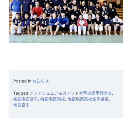
Posted in
お知らせ
Tagged
アジアジュニア＆カデット空手道選手権大会
,
御殿場西空手
,
御殿場西高校
,
御殿場西高校空手道部
,
御西空手