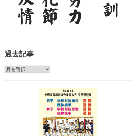
過去記事
過
去
記
事