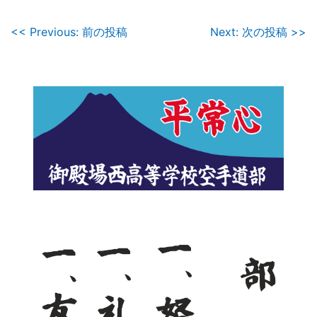
投
<< Previous: 前の投稿
Next: 次の投稿 >>
稿
ナ
ビ
ゲ
ー
シ
ョ
ン