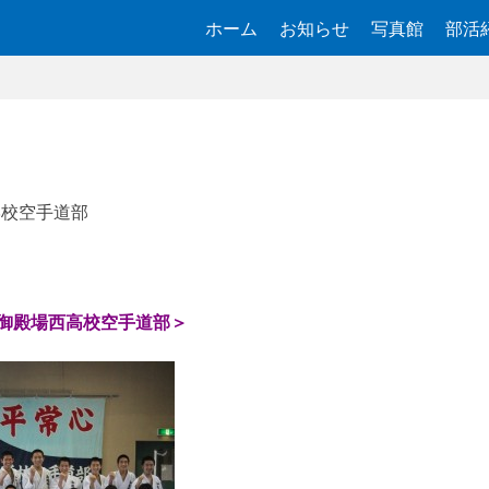
ホーム
お知らせ
写真館
部活
学校空手道部
御殿場西高校空手道部＞