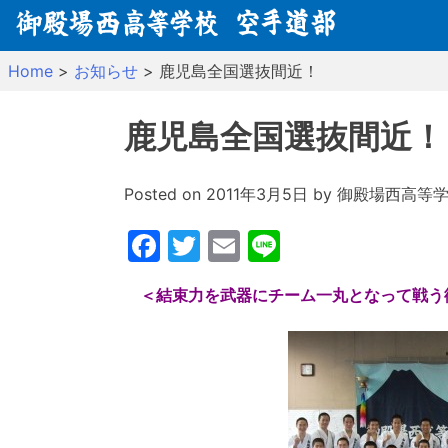
Skip
to
content
Home
>
お知らせ
>
鹿児島全国選抜間近！
鹿児島全国選抜間近！
Posted on
2011年3月5日
by
御殿場西高等
Facebook
Twitter
Email
Line
＜結束力を武器にチーム一丸となって戦う