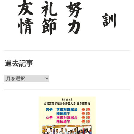
過去記事
過
去
記
事