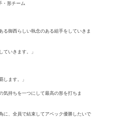
手・形チーム
ある御西らしい執念のある組手をしていきま
していきます。」
覇します。」
の気持ちを一つにして最高の形を打ちま
為に、全員で結束してアベック優勝したいで