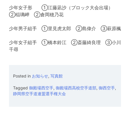
少年女子形 ①江藤凪沙（ブロック大会出場）
②稲璃岬 ②倉岡穂乃花
少年男子組手 ①里見虎太郎 ②島偉介 ③萩原楓
少年女子組手 ①橋本鈴江 ②斎藤綺良理 ③小川
千尋
Posted in
お知らせ
,
写真館
Tagged
御殿場西空手
,
御殿場西高校空手道部
,
御西空手
,
静岡県空手道連盟選手権大会