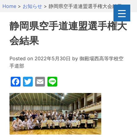
Skip
Home
>
お知らせ
>
静岡県空手道連盟選手権大会結果
to
content
静岡県空手道連盟選手権大
会結果
Posted on
2022年5月30日
by
御殿場西高等学校空
手道部
Facebook
Twitter
Email
Line