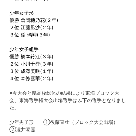
少年女子形
優勝 倉岡穂乃花(２年)
２位 江藤凪沙(２年)
３位 稲 璃岬(３年)
少年女子組手
優勝 橋本鈴江(３年)
２位 小川千尋(３年)
３位 成澤美咲(１年)
４位 本條雪華(２年)
※今大会と県高校総体の結果により東海ブロック大
会、東海選手権大会出場選手は以下の選手となりまし
た。
少年男子形 ①後藤直壮（ブロック大会出場）
②遠井泰嘉