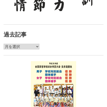
過去記事
過
去
記
事