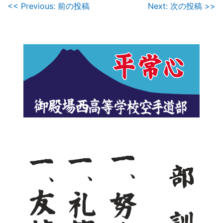
投
<< Previous: 前の投稿
Next: 次の投稿 >>
稿
ナ
ビ
ゲ
ー
シ
ョ
ン