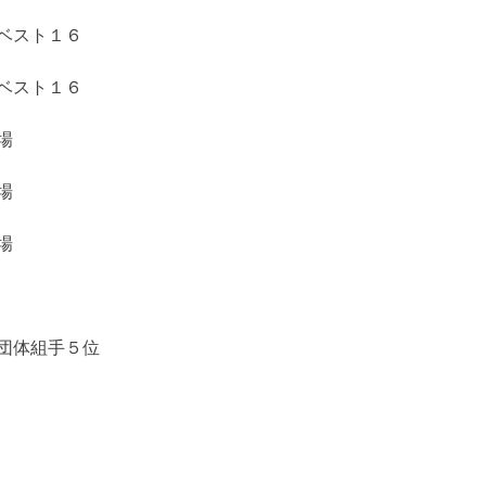
ベスト１６
ベスト１６
場
場
場
団体組手５位