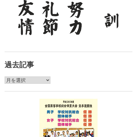
過去記事
過
去
記
事