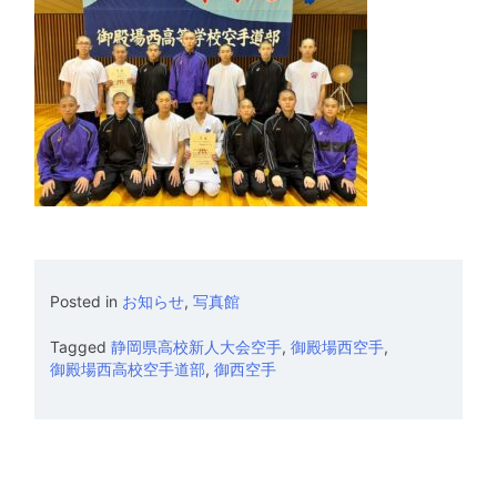
Posted in
お知らせ
,
写真館
Tagged
静岡県高校新人大会空手
,
御殿場西空手
,
御殿場西高校空手道部
,
御西空手