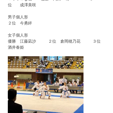
位 成澤美咲
男子個人形
２位 今勇絆
女子個人形
優勝 江藤凪沙 ２位 倉岡穂乃花 ３位
酒井春姫