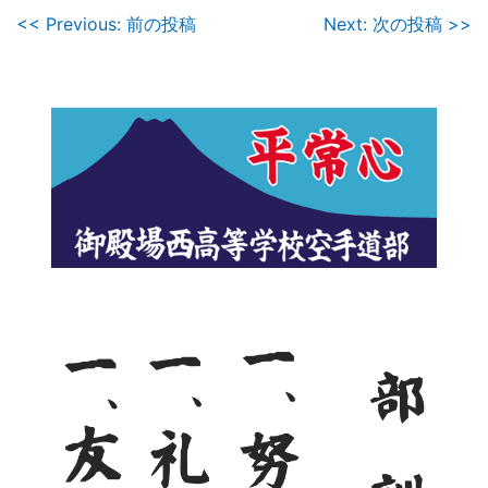
投
<< Previous: 前の投稿
Next: 次の投稿 >>
稿
ナ
ビ
ゲ
ー
シ
ョ
ン