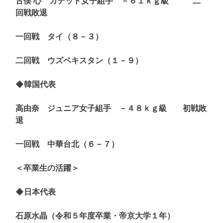
古俣 心 カデット女子組手 －６１ｋｇ級 二
回戦敗退
一回戦 タイ（８－３）
二回戦 ウズベキスタン（１－９）
◆韓国代表
高由奈 ジュニア女子組手 －４８ｋｇ級 初戦敗
退
一回戦 中華台北（６－７）
＜卒業生の活躍＞
◆日本代表
石原水晶（令和５年度卒業・帝京大学１年）