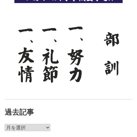
シ
ョ
ン
過去記事
過
去