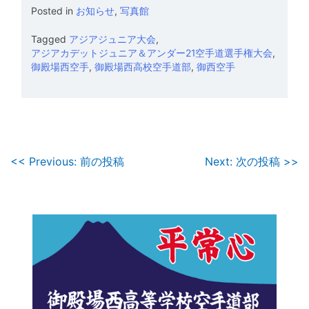
Posted in
お知らせ
,
写真館
Tagged
アジアジュニア大会
,
アジアカデットジュニア＆アンダー21空手道選手権大会
,
御殿場西空手
,
御殿場西高校空手道部
,
御西空手
投
<< Previous: 前の投稿
Next: 次の投稿 >>
稿
ナ
ビ
ゲ
ー