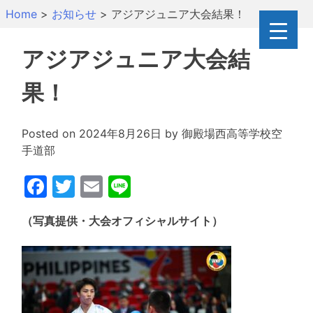
Skip
Home
>
お知らせ
>
アジアジュニア大会結果！
to
content
アジアジュニア大会結
果！
Posted on
2024年8月26日
by
御殿場西高等学校空
手道部
Facebook
Twitter
Email
Line
（写真提供・大会オフィシャルサイト）