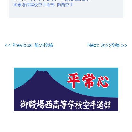
御殿場西高校空手道部
,
御西空手
投
<< Previous: 前の投稿
Next: 次の投稿 >>
稿
ナ
ビ
ゲ
ー
シ
ョ
ン