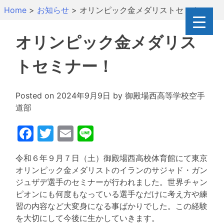
Skip
Home
>
お知らせ
>
オリンピック金メダリストセミナー！
to
content
オリンピック金メダリス
トセミナー！
Posted on
2024年9月9日
by
御殿場西高等学校空手
道部
Facebook
Twitter
Email
Line
令和６年９月７日（土）御殿場西高校体育館にて東京
オリンピック金メダリストのイランのサジャド・ガン
ジュザデ選手のセミナーが行われました。世界チャン
ピオンにも何度もなっている選手なだけに考え方や練
習の内容など大変身になる事ばかりでした。この経験
を大切にして今後に生かしていきます。