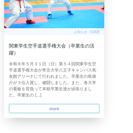
お知らせ
写真館
関東学生空手道選手権大会（卒業生の活
躍）
令和８年５月３１日（日）第５４回関東学生空
手道選手権大会が帝京大学八王子キャンパス蔦
友館アリーナにて行われました。卒業生の島偉
介が３位入賞し、健闘しました。また、各大学
の看板を背負って本校卒業生達が頑張りまし
た。卒業生の […]
more