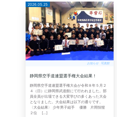
2026.05.25
お知らせ
写真館
静岡県空手道連盟選手権大会結果！
静岡県空手道連盟選手権大会が令和８年５月２
４（日）に静岡県武道館にて行われました。部
員全員が出場できる大変学びの多くあった大会
となりました。大会結果は以下の通りです。
〈大会結果〉 少年男子組手 優勝 片岡恒惺
２位 […]