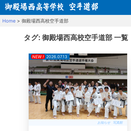
Skip
to
content
Home
>
御殿場西高校空手道部
タグ:
御殿場西高校空手道部
一覧
NEW !
2026.07.13
お知らせ
写真館