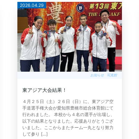
2026.04.29
お知らせ
写真館
東アジア大会結果！
４月２５日（土）２６日（日）に、東アジア空
手道選手権大会が愛知県豊橋市総合体育館にて
行われました。 本校から４名の選手が出場し、
以下の結果となりました。応援ありがとうござ
いました。ここからまたチーム一丸となり努力
して参り […]