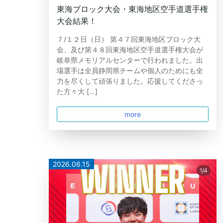
東海ブロック大会・東海地区空手道選手権
大会結果！
７/１２日（日） 第４７回東海地区ブロック大
会、及び第４８回東海地区空手道選手権大会が
岐阜県メモリアルセンターで行われました。出
場選手は全員静岡県チームや個人のためにも全
力を尽くして頑張りました。応援してくださっ
た方々大 […]
more
2026.06.15