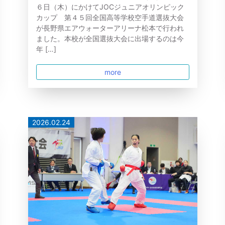
６日（木）にかけてJOCジュニアオリンピック
カップ 第４５回全国高等学校空手道選抜大会
が長野県エアウォーターアリーナ松本で行われ
ました。本校が全国選抜大会に出場するのは今
年 […]
more
2026.02.24