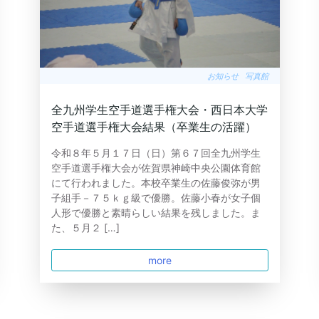
お知らせ
写真館
全九州学生空手道選手権大会・西日本大学
空手道選手権大会結果（卒業生の活躍）
令和８年５月１７日（日）第６７回全九州学生
空手道選手権大会が佐賀県神崎中央公園体育館
にて行われました。本校卒業生の佐藤俊弥が男
子組手－７５ｋｇ級で優勝。佐藤小春が女子個
人形で優勝と素晴らしい結果を残しました。ま
た、５月２ […]
more