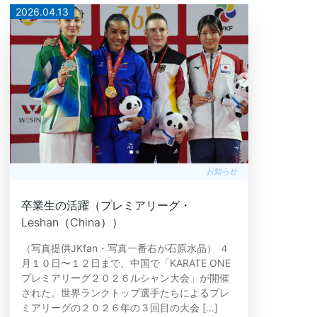
2026.04.13
お知らせ
卒業生の活躍（プレミアリーグ・
Leshan（China））
（写真提供JKfan・写真一番右が石原水晶） ４
月１０日〜１２日まで、中国で「KARATE ONE
プレミアリーグ２０２６ルシャン大会」が開催
された。世界ランクトップ選手たちによるプレ
ミアリーグの２０２６年の３回目の大会 […]