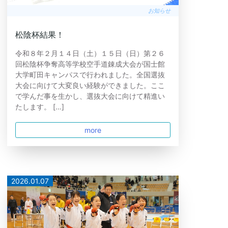
お知らせ
松陰杯結果！
令和８年２月１４日（土）１５日（日）第２６
回松陰杯争奪高等学校空手道錬成大会が国士館
大学町田キャンパスで行われました。全国選抜
大会に向けて大変良い経験ができました。ここ
で学んだ事を生かし、選抜大会に向けて精進い
たします。 […]
more
2026.01.07