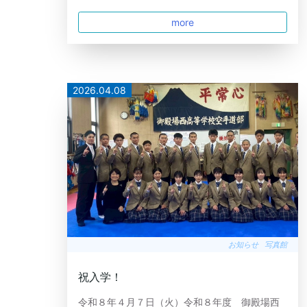
more
2026.04.08
お知らせ
写真館
祝入学！
令和８年４月７日（火）令和８年度 御殿場西