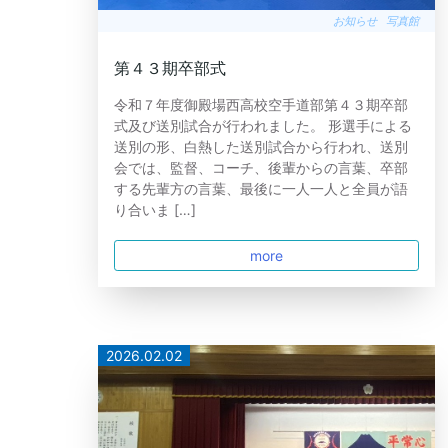
お知らせ
写真館
第４３期卒部式
令和７年度御殿場西高校空手道部第４３期卒部
式及び送別試合が行われました。 形選手による
送別の形、白熱した送別試合から行われ、送別
会では、監督、コーチ、後輩からの言葉、卒部
する先輩方の言葉、最後に一人一人と全員が語
り合いま […]
more
2026.02.02