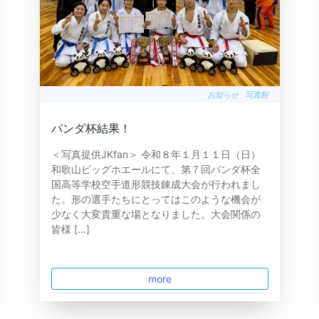
お知らせ
写真館
パンダ杯結果！
＜写真提供JKfan＞ 令和８年１月１１日（日）
和歌山ビッグホエールにて、第７回パンダ杯全
国高等学校空手道形競技錬成大会が行われまし
た。形の選手たちにとってはこのような機会が
少なく大変貴重な場となりました。大会関係の
皆様 […]
more