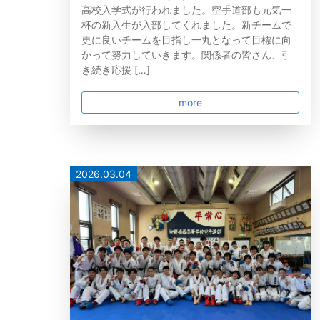
高校入学式が行われました。空手道部も元気一
杯の新入生が入部してくれました。新チームで
更に良いチームを目指し一丸となって目標に向
かって努力していきます。関係者の皆さん、引
き続き応援 […]
more
2026.03.04