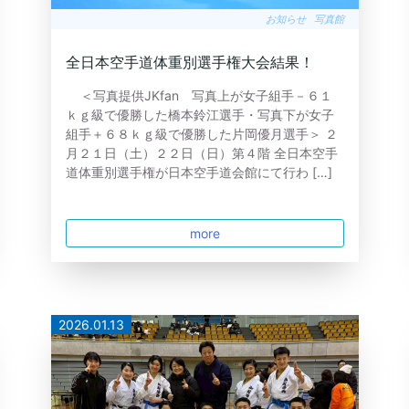
お知らせ
写真館
全日本空手道体重別選手権大会結果！
＜写真提供JKfan 写真上が女子組手－６１
ｋｇ級で優勝した橋本鈴江選手・写真下が女子
組手＋６８ｋｇ級で優勝した片岡優月選手＞ ２
月２１日（土）２２日（日）第４階 全日本空手
道体重別選手権が日本空手道会館にて行わ […]
more
2026.01.13