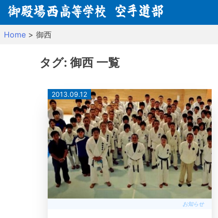
Skip
to
content
Home
>
御西
タグ:
御西
一覧
2013.09.12
お知らせ