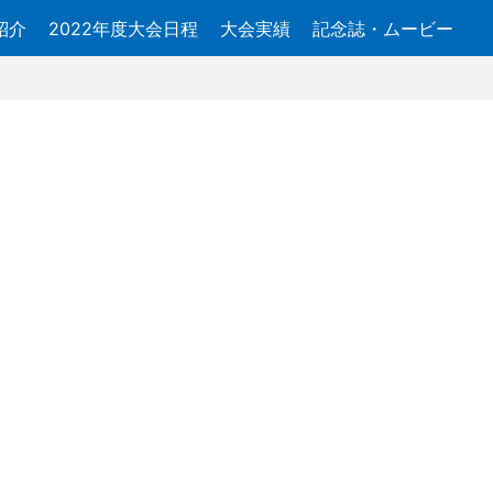
紹介
2022年度大会日程
大会実績
記念誌・ムービー