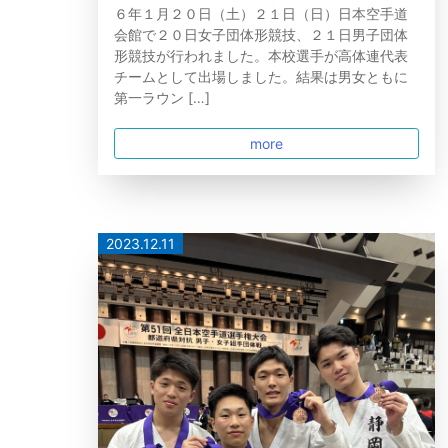
６年１月２０日（土）２１日（日）日本空手道
会館で２０日女子団体形競技、２１日男子団体
形競技が行われました。本校選手が高体連代表
チームとして出場しました。結果は男女ともに
第一ラウン […]
more
2023.12.11