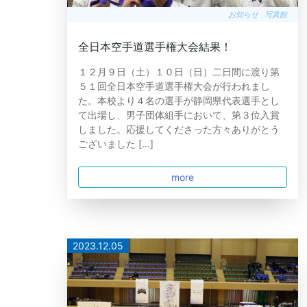
お知らせ
写真館
全日本空手道選手権大会結果！
１２月９日（土）１０日（日）二日間に渡り第
５１回全日本空手道選手権大会が行われまし
た。本校より４名の選手が静岡県代表選手とし
て出場し、男子団体組手において、第３位入賞
しました。応援してくださった方々ありがとう
ございました […]
more
2023.12.05