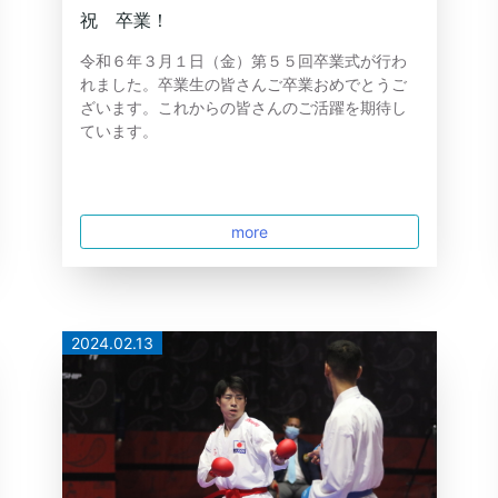
祝 卒業！
令和６年３月１日（金）第５５回卒業式が行わ
れました。卒業生の皆さんご卒業おめでとうご
ざいます。これからの皆さんのご活躍を期待し
ています。
more
2024.02.13