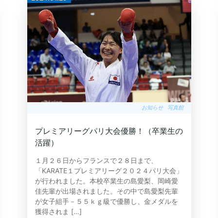
お知らせ
写真館
プレミアリーグパリ大会優勝！（卒業生の
活躍）
１月２６日からフランスで２８日まで、
「KARATE１プレミアリーグ２０２４パリ大会」
が行われました。本校卒業生の島愛梨、岡崎愛
佳先輩が出場されました。その中で島愛梨先輩
が女子組手－５５ｋｇ級で優勝し、金メダルを
獲得されま […]