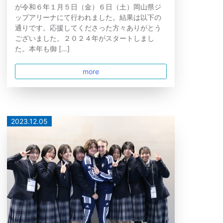
が令和６年１月５日（金）６日（土）岡山県ジ
ップアリーナにて行われました。結果は以下の
通りです。応援してくださった方々ありがとう
ございました。２０２４年がスタートしまし
た。本年も御 […]
more
2023.12.05