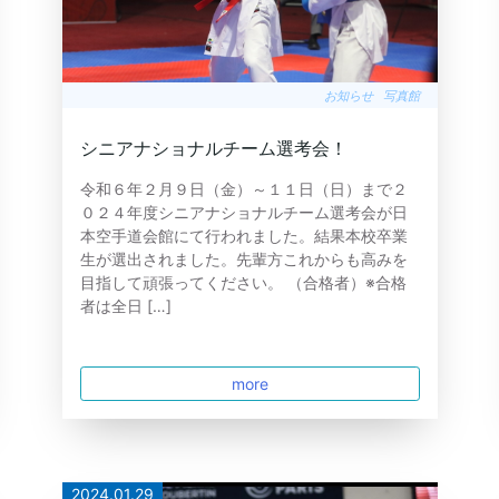
お知らせ
写真館
シニアナショナルチーム選考会！
令和６年２月９日（金）～１１日（日）まで２
０２４年度シニアナショナルチーム選考会が日
本空手道会館にて行われました。結果本校卒業
生が選出されました。先輩方これからも高みを
目指して頑張ってください。 （合格者）※合格
者は全日 […]
more
2024.01.29