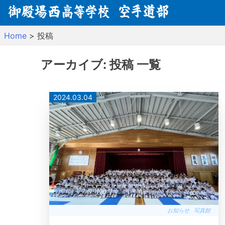
Skip
to
content
Home
>
投稿
アーカイブ:
投稿
一覧
2024.03.04
お知らせ
写真館