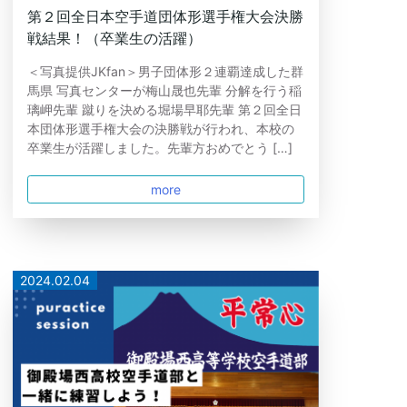
第２回全日本空手道団体形選手権大会決勝
戦結果！（卒業生の活躍）
＜写真提供JKfan＞男子団体形２連覇達成した群
馬県 写真センターが梅山晟也先輩 分解を行う稲
璃岬先輩 蹴りを決める堀場早耶先輩 第２回全日
本団体形選手権大会の決勝戦が行われ、本校の
卒業生が活躍しました。先輩方おめでとう […]
more
2024.02.04