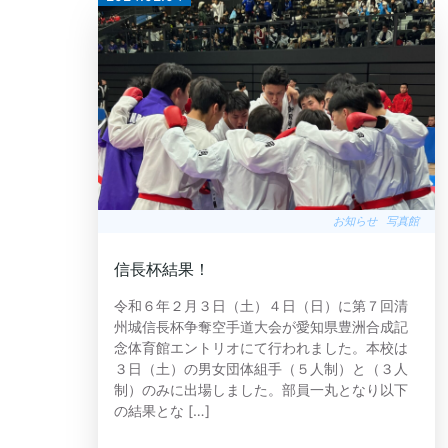
お知らせ
写真館
信長杯結果！
令和６年２月３日（土）４日（日）に第７回清
州城信長杯争奪空手道大会が愛知県豊洲合成記
念体育館エントリオにて行われました。本校は
３日（土）の男女団体組手（５人制）と（３人
制）のみに出場しました。部員一丸となり以下
の結果とな […]