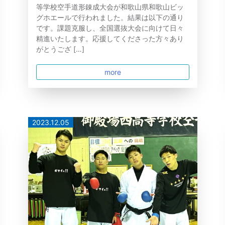
等学校空手道形錬成大会が和歌山県和歌山ビッ
グホエールで行われました。結果は以下の通り
です。課題克服し、全国選抜大会に向けて日々
精進いたします。応援してくださった方々あり
がとうござ […]
more
2023.12.05