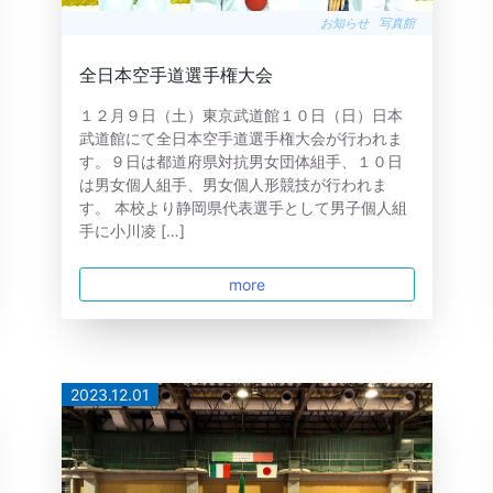
お知らせ
写真館
全日本空手道選手権大会
１２月９日（土）東京武道館１０日（日）日本
武道館にて全日本空手道選手権大会が行われま
す。９日は都道府県対抗男女団体組手、１０日
は男女個人組手、男女個人形競技が行われま
す。 本校より静岡県代表選手として男子個人組
手に小川凌 […]
more
2023.12.01