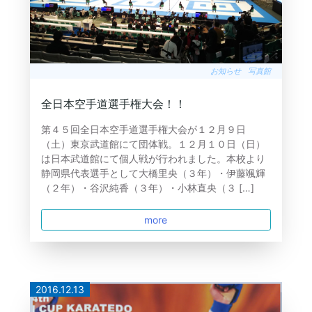
お知らせ
写真館
全日本空手道選手権大会！！
第４５回全日本空手道選手権大会が１２月９日
（土）東京武道館にて団体戦。１２月１０日（日）
は日本武道館にて個人戦が行われました。本校より
静岡県代表選手として大橋里央（３年）・伊藤颯輝
（２年）・谷沢純香（３年）・小林直央（３ […]
more
2016.12.13