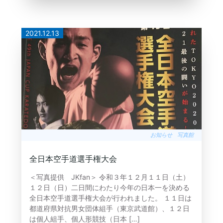
2021.12.13
お知らせ
写真館
全日本空手道選手権大会
＜写真提供 JKfan＞ 令和３年１２月１１日（土）
１２日（日）二日間にわたり今年の日本一を決める
全日本空手道選手権大会が行われました。 １１日は
都道府県対抗男女団体組手（東京武道館）、１２日
は個人組手、個人形競技（日本 […]