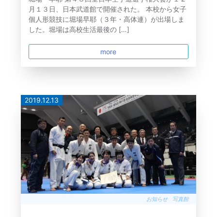
月１３日、日本武道館で開催された。 本校から女子
個人形競技に堀場早耶（３年・高体連）が出場しま
した。堀場は高校生活最後の […]
more
2019.12.13
お知らせ
写真館