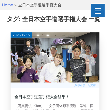
Skip
Home
>
全日本空手道選手権大会
to
content
タグ:
全日本空手道選手権大会
一覧
2025.12.15
お知らせ
写真館
全日本空手道選手権大会結果！
（写真提供JKfan） （女子団体形準優勝 学連 国