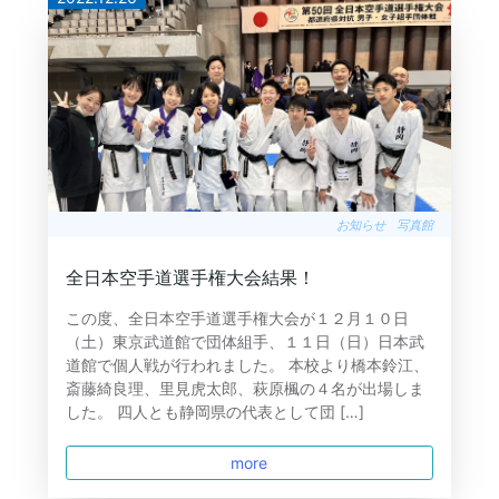
お知らせ
写真館
全日本空手道選手権大会結果！
この度、全日本空手道選手権大会が１２月１０日
（土）東京武道館で団体組手、１１日（日）日本武
道館で個人戦が行われました。 本校より橋本鈴江、
斎藤綺良理、里見虎太郎、萩原楓の４名が出場しま
した。 四人とも静岡県の代表として団 […]
more