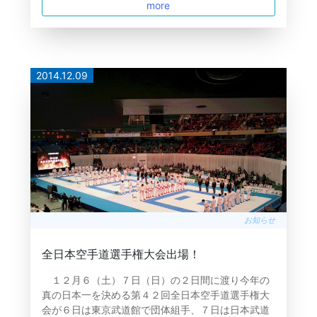
more
2014.12.09
お知らせ
全日本空手道選手権大会出場！
１２月６（土）７日（日）の２日間に渡り今年の
真の日本一を決める第４２回全日本空手道選手権大
会が６日は東京武道館で団体組手、７日は日本武道