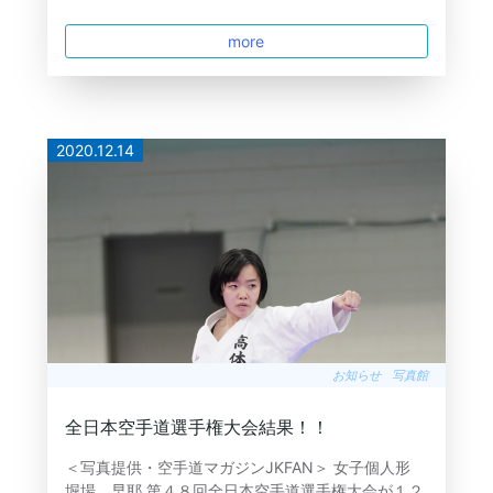
more
2020.12.14
お知らせ
写真館
全日本空手道選手権大会結果！！
＜写真提供・空手道マガジンJKFAN＞ 女子個人形
堀場 早耶 第４８回全日本空手道選手権大会が１２