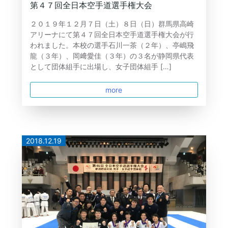
第４７回全日本空手道選手権大会
２０１９年１２月７日（土）８日（日）群馬県高崎
アリーナにて第４７回全日本空手道選手権大会が行
われました。本校の選手石川一茶（２年）、亭嶋飛
龍（３年）、岡﨑愛佳（３年）の３名が静岡県代表
として団体組手に出場し、女子団体組手 […]
more
2018.12.19