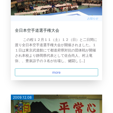
お知らせ
全日本空手道選手権大会
この程１２月１１（土）１２（日）と二日間に
渡り全日本空手道選手権大会が開催されました。１
１日は東京武道館にて都道府県対抗の団体戦が開催
され本校より静岡県代表として佐合尚人、村上竜
弥、、豊泉諒子の３名が出場し、健闘し […]
more
2009.12.08