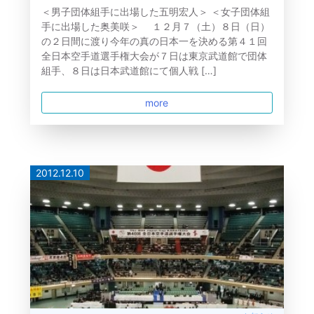
＜男子団体組手に出場した五明宏人＞ ＜女子団体組
手に出場した奥美咲＞ １２月７（土）８日（日）
の２日間に渡り今年の真の日本一を決める第４１回
全日本空手道選手権大会が７日は東京武道館で団体
組手、８日は日本武道館にて個人戦 […]
more
2012.12.10