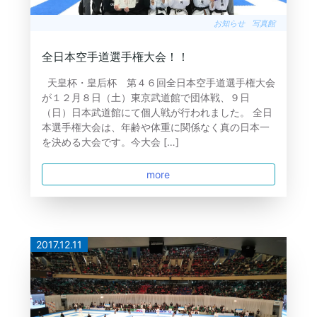
お知らせ
写真館
全日本空手道選手権大会！！
天皇杯・皇后杯 第４６回全日本空手道選手権大会
が１２月８日（土）東京武道館で団体戦、９日
（日）日本武道館にて個人戦が行われました。 全日
本選手権大会は、年齢や体重に関係なく真の日本一
を決める大会です。今大会 […]
more
2017.12.11