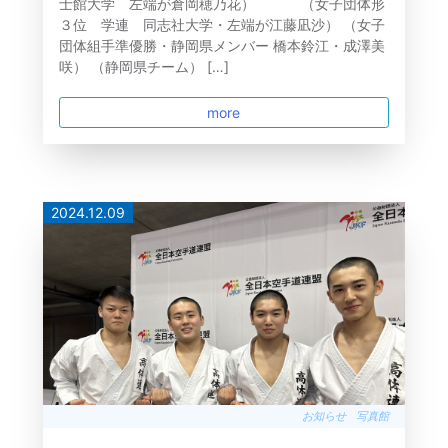
士館大学 左端が倉岡穂乃花） （女子団体形
３位 学連 同志社大学・左端が江藤凪沙） （女子
団体組手準優勝・静岡県メンバー 橋本鈴江・成澤美
咲） （静岡県チーム） […]
more
2024.12.09
お知らせ
写真館