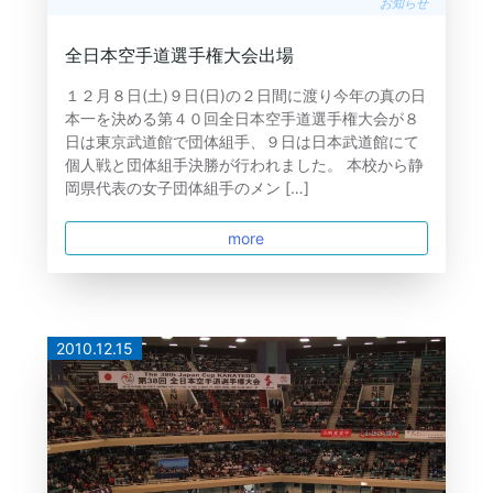
お知らせ
全日本空手道選手権大会出場
１２月８日(土)９日(日)の２日間に渡り今年の真の日
本一を決める第４０回全日本空手道選手権大会が８
日は東京武道館で団体組手、９日は日本武道館にて
個人戦と団体組手決勝が行われました。 本校から静
岡県代表の女子団体組手のメン […]
more
2010.12.15