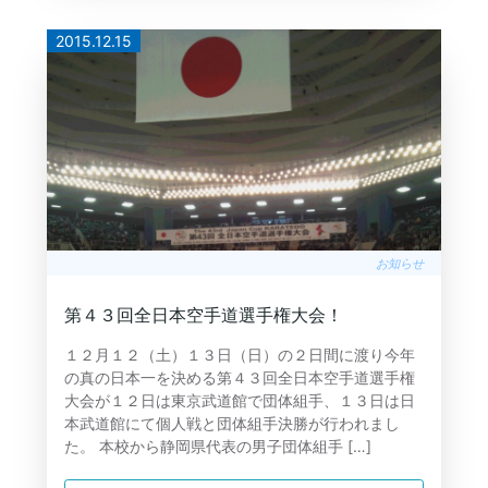
2015.12.15
お知らせ
第４３回全日本空手道選手権大会！
１２月１２（土）１３日（日）の２日間に渡り今年
の真の日本一を決める第４３回全日本空手道選手権
大会が１２日は東京武道館で団体組手、１３日は日
本武道館にて個人戦と団体組手決勝が行われまし
た。 本校から静岡県代表の男子団体組手 […]