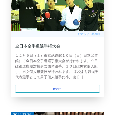
お知らせ
写真館
全日本空手道選手権大会
１２月９日（土）東京武道館１０日（日）日本武道
館にて全日本空手道選手権大会が行われます。９日
は都道府県対抗男女団体組手、１０日は男女個人組
手、男女個人形競技が行われます。 本校より静岡県
代表選手として男子個人組手に小川凌 […]
more
2022.12.26