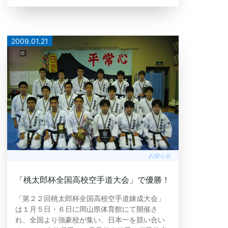
2009.01.21
お知らせ
「桃太郎杯全国高校空手道大会」で優勝！
「第２２回桃太郎杯全国高校空手道錬成大会」
は１月５日・６日に岡山県体育館にて開催さ
れ、全国より強豪校が集い、日本一を競い合い