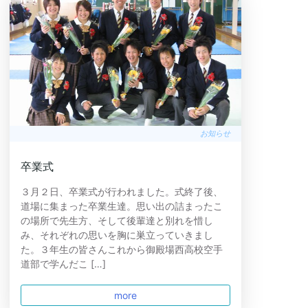
お知らせ
卒業式
３月２日、卒業式が行われました。式終了後、
道場に集まった卒業生達。思い出の詰まったこ
の場所で先生方、そして後輩達と別れを惜し
み、それぞれの思いを胸に巣立っていきまし
た。３年生の皆さんこれから御殿場西高校空手
道部で学んだこ […]
more