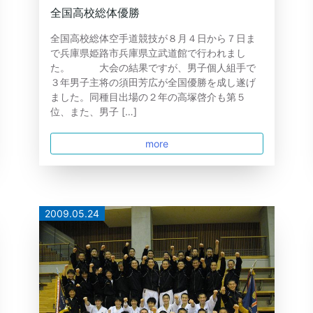
全国高校総体優勝
全国高校総体空手道競技が８月４日から７日ま
で兵庫県姫路市兵庫県立武道館で行われまし
た。 大会の結果ですが、男子個人組手で
３年男子主将の須田芳広が全国優勝を成し遂げ
ました。同種目出場の２年の高塚啓介も第５
位、また、男子 […]
more
2009.05.24