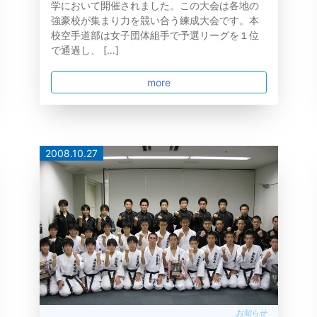
学において開催されました。この大会は各地の
強豪校が集まり力を競い合う練成大会です。本
校空手道部は女子団体組手で予選リーグを１位
で通過し、 […]
more
2008.10.27
お知らせ