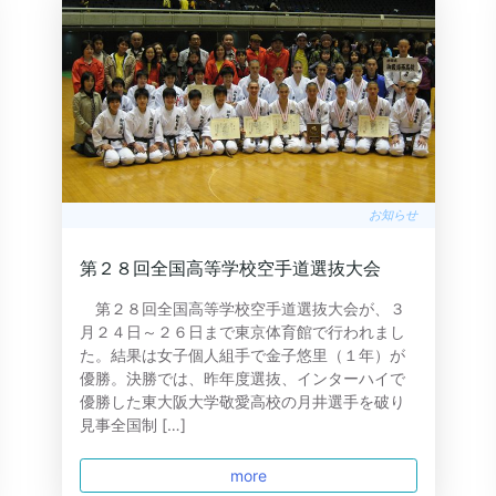
お知らせ
第２８回全国高等学校空手道選抜大会
第２８回全国高等学校空手道選抜大会が、３
月２４日～２６日まで東京体育館で行われまし
た。結果は女子個人組手で金子悠里（１年）が
優勝。決勝では、昨年度選抜、インターハイで
優勝した東大阪大学敬愛高校の月井選手を破り
見事全国制 […]
more