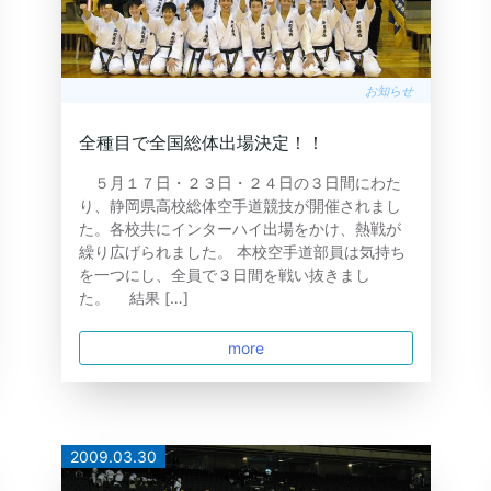
お知らせ
全種目で全国総体出場決定！！
５月１７日・２３日・２４日の３日間にわた
り、静岡県高校総体空手道競技が開催されまし
た。各校共にインターハイ出場をかけ、熱戦が
繰り広げられました。 本校空手道部員は気持ち
を一つにし、全員で３日間を戦い抜きまし
た。 結果 […]
more
2009.03.30