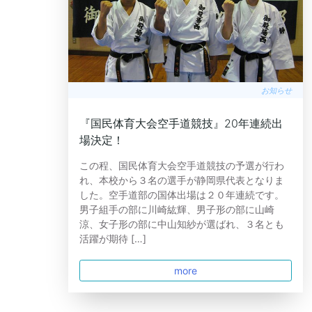
お知らせ
『国民体育大会空手道競技』20年連続出
場決定！
この程、国民体育大会空手道競技の予選が行わ
れ、本校から３名の選手が静岡県代表となりま
した。空手道部の国体出場は２０年連続です。
男子組手の部に川崎紘輝、男子形の部に山崎
涼、女子形の部に中山知紗が選ばれ、３名とも
活躍が期待 […]
more