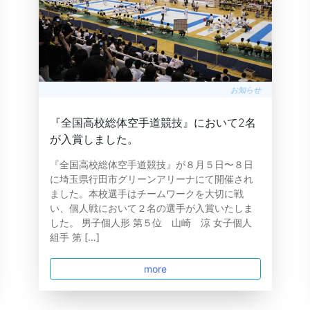
お知らせ
『全国高校総体空手道競技』において2名
が入賞しました。
『全国高校総体空手道競技』が８月５日〜８日
に埼玉県行田市グリーンアリーナにて開催され
ました。本校選手はチームワークを大切に戦
い、個人戦において２名の選手が入賞いたしま
した。 男子個人形 第５位 山崎 涼 女子個人
組手 第 […]
more