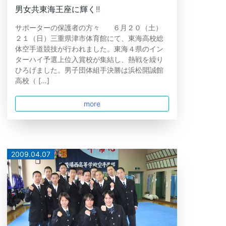
男女共東海王座に輝く!!
サポーターの保護者の方々 ６月２０（土）
２１（日）三重県津市体育館にて、東海高校総
体空手道競技が行われました。東海４県のイン
ターハイ予選上位入賞校が集結し、熱戦を繰り
ひろげました。男子団体組手決勝は浜松開誠館
高校（ […]
more
2009.04.07