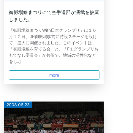
御殿場線まつりにて空手道部が演武を披露
しました。
「御殿場線まつりWith日本グランプリ」は１０
月１２日、JR御殿場駅前に特設ステージを設け
て、盛大に開催されました。このイベントは、
「御殿場線を育てる会」と、「F１グランプリお
もてなし委員会」が共催で、地域の活性化など
を […]
more
2008.06.23