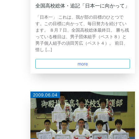
全国高校総体・追記「日本一に向かって」
「日本一」 これは、我が部の目標のひとつで
す。この目標に向かって、毎日努力を続けてい
ます。 ８月７日、全国高校総体最終日。 勝ち残
っている種目は、男子団体組手（ベスト８）と
男子個人組手の須田芳広（ベスト４）。 前日、
惜し […]
more
2009.06.04