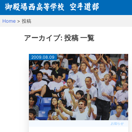
Skip
to
content
Home
>
投稿
アーカイブ:
投稿
一覧
2009.08.09
お知らせ