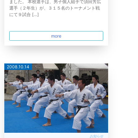
ました。 本校選手は、男子個人組手で須田芳広
選手（２年生）が、３１５名のトーナメント戦
にて９試合 […]
more
2008.10.14
お知らせ