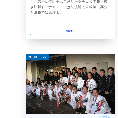
た。男子団体組手は予選リーグを１位で勝ち抜
き決勝トーナメントでは準決勝で宮崎第一高校
を決勝では東洋 […]
more
2008.11.27
お知らせ