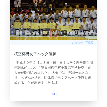
お知らせ
写真館
桜空杯男女アベック優勝！
平成３０年２月１８日（日）日本大学文理学部百周
年記念館において第６回桜空杯争奪高等学校空手道
大会が開催されました。 大会では、部員一丸とな
り、のぞんだ結果、団体戦で男女アベック優勝を達
成することが出来ました […]
more