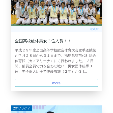
写真館
全国高校総体男女３位入賞！！
平成２９年度全国高等学校総合体育大会空手道競技
が７月２８日から３１日まで、福島県猪苗代町総合
体育館（カメアリーナ）にて行われました。 ３日
間、部員全員で力を合わせ戦い、男女団体組手３
位、男子個人組手で伊藤颯輝（２年）が３ […]
more
2017.07.17