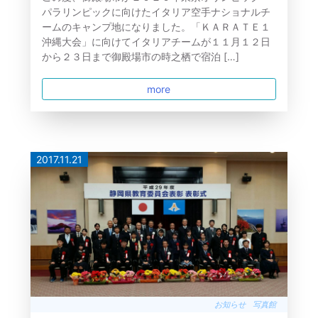
パラリンピックに向けたイタリア空手ナショナルチ
ームのキャンプ地になりました。「ＫＡＲＡＴＥ１
沖縄大会」に向けてイタリアチームが１１月１２日
から２３日まで御殿場市の時之栖で宿泊 […]
more
2017.11.21
お知らせ
写真館