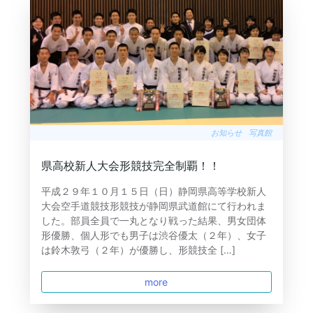
お知らせ
写真館
県高校新人大会形競技完全制覇！！
平成２９年１０月１５日（日）静岡県高等学校新人
大会空手道競技形競技が静岡県武道館にて行われま
した。部員全員で一丸となり戦った結果、男女団体
形優勝、個人形でも男子は渋谷優太（２年）、女子
は鈴木敦弓（２年）が優勝し、形競技全 […]
more