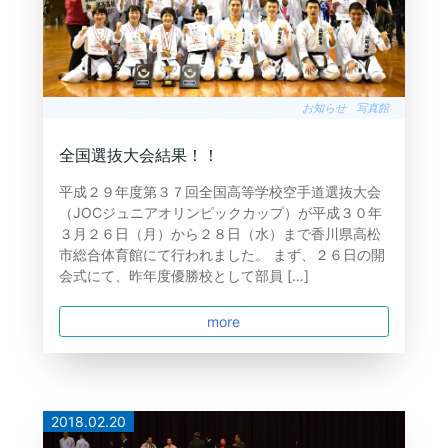
お知らせ
写真館
全国選抜大会結果！！
平成２９年度第３７回全国高等学校空手道選抜大会
（JOCジュニアオリンピックカップ）が平成３０年
３月２６日（月）から２８日（水）まで香川県高松
市総合体育館にて行われました。 まず、２６日の開
会式にて、昨年度優勝校として部員 […]
more
2018.02.20