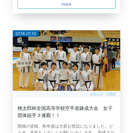
more
2018.01.10
お知らせ
写真館
桃太郎杯全国高等学校空手道錬成大会 女子
団体組手３連覇！！
関係の皆様、昨年度は大変お世話になりました。ど
うぞ、本年もよろしくお願いいたします。 平成３０