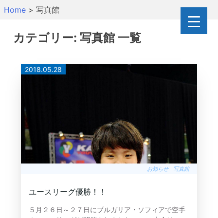
Skip
Home
>
写真館
to
content
カテゴリー:
写真館
一覧
2018.05.28
お知らせ
写真館
ユースリーグ優勝！！
５月２６日～２７日にブルガリア・ソフィアで空手