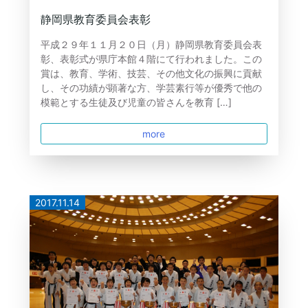
静岡県教育委員会表彰
平成２９年１１月２０日（月）静岡県教育委員会表
彰、表彰式が県庁本館４階にて行われました。この
賞は、教育、学術、技芸、その他文化の振興に貢献
し、その功績が顕著な方、学芸素行等が優秀で他の
模範とする生徒及び児童の皆さんを教育 […]
more
2017.11.14