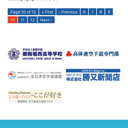
Page 10 of 12
« First
‹ Previous
6
7
8
9
10
11
12
Next ›