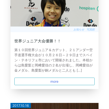
お知らせ
写真館
世界ジュニア大会優勝！！
第１０回世界ジュニア＆カデット、２１アンダー空
手道選手権大会が１０月２６日～２９日までスペイ
ン・テネリフェ市において開催されました。本校か
らは島愛梨と岡﨑愛佳の２名が出場し、岡﨑愛佳が
金メダル、島愛梨が銅メダルと二人とも […]
more
2017.10.16