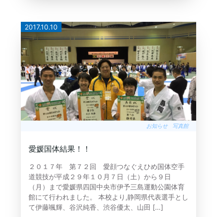
2017.10.10
お知らせ
写真館
愛媛国体結果！！
２０１７年 第７２回 愛顔つなぐえひめ国体空手
道競技が平成２９年１０月７日（土）から９日
（月）まで愛媛県四国中央市伊予三島運動公園体育
館にて行われました。 本校より,静岡県代表選手とし
て伊藤颯輝、谷沢純香、渋谷優太、山田 […]