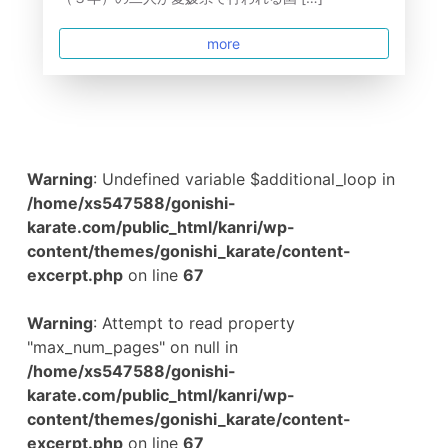
more
Warning
: Undefined variable $additional_loop in
/home/xs547588/gonishi-
karate.com/public_html/kanri/wp-
content/themes/gonishi_karate/content-
excerpt.php
on line
67
Warning
: Attempt to read property
"max_num_pages" on null in
/home/xs547588/gonishi-
karate.com/public_html/kanri/wp-
content/themes/gonishi_karate/content-
excerpt.php
on line
67