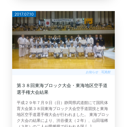
2017.07.10
お知らせ
写真館
第３８回東海ブロック大会・東海地区空手道
選手権大会結果
平成２９年７月９日（日）静岡県武道館にて国民体
育大会第３８回東海ブロック大会空手道競技と東海
地区空手道選手権大会が行われました。 東海ブロッ
ク大会の結果により、渋谷優太（２年）、山田瑞稀
（３年）の二人が愛媛県で行われる国 […]