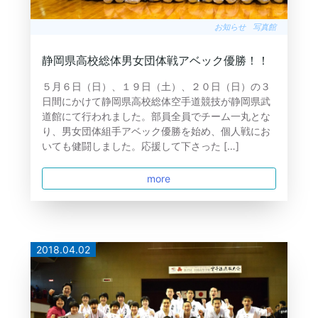
お知らせ
写真館
静岡県高校総体男女団体戦アベック優勝！！
５月６日（日）、１９日（土）、２０日（日）の３
日間にかけて静岡県高校総体空手道競技が静岡県武
道館にて行われました。部員全員でチーム一丸とな
り、男女団体組手アベック優勝を始め、個人戦にお
いても健闘しました。応援して下さった […]
more
2018.04.02