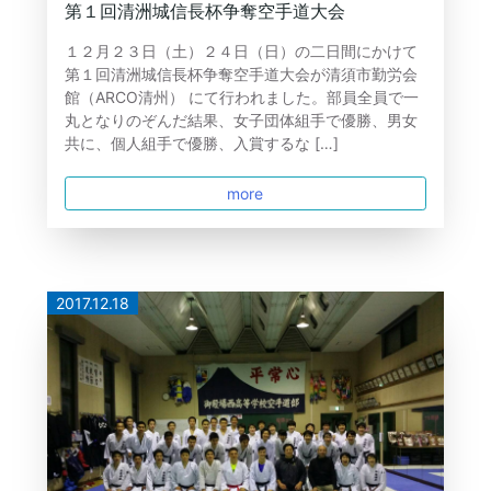
第１回清洲城信長杯争奪空手道大会
１２月２３日（土）２４日（日）の二日間にかけて
第１回清洲城信長杯争奪空手道大会が清須市勤労会
館（ARCO清州） にて行われました。部員全員で一
丸となりのぞんだ結果、女子団体組手で優勝、男女
共に、個人組手で優勝、入賞するな […]
more
2017.12.18