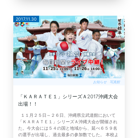
2017.11.30
お知らせ
写真館
「ＫＡＲＡＴＥ１」シリーズＡ2017沖縄大会
出場！！
１１月２５日～２６日、沖縄県立武道館において
「ＫＡＲＡＴＥ１」シリーズＡ沖縄大会が開催され
た。今大会には５４の国と地域から、延べ６５９名
の選手が出場し、過去最多の参加数でした。 本校よ