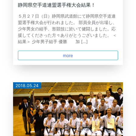
静岡県空手道連盟選手権大会結果！
５月２７日（日）静岡県武道館にて静岡県空手道連
盟選手権大会が行われました。 部員全員が出場し、
少年男女の組手、形競技に於いて健闘しました。応
援してくださった方々ありがとうございました。 ＜
結果＞ 少年男子組手 優勝 加 […]
more
2018.05.24