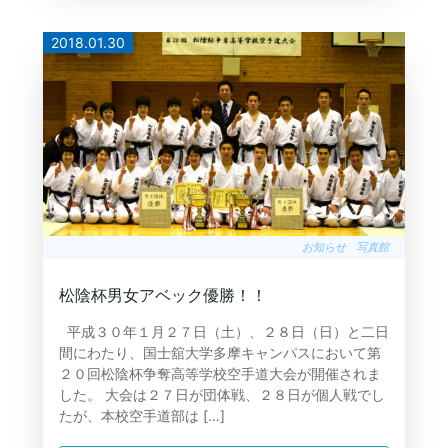
2018.01.30
お知らせ
写真館
松陰杯男女アベック優勝！！
平成３０年１月２７日（土）、２８日（日）と二日
間にわたり、国士舘大学多摩キャンパスにおいて第
２０回松陰杯争奪高等学校空手道大会が開催されま
した。 大会は２７日が団体戦、２８日が個人戦でし
たが、本校空手道部は […]