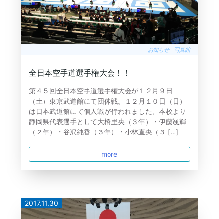
お知らせ
写真館
全日本空手道選手権大会！！
第４５回全日本空手道選手権大会が１２月９日
（土）東京武道館にて団体戦。１２月１０日（日）
は日本武道館にて個人戦が行われました。本校より
静岡県代表選手として大橋里央（３年）・伊藤颯輝
（２年）・谷沢純香（３年）・小林直央（３ […]
more
2017.11.30